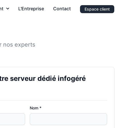
nt
L'Entreprise
Contact
Espace client
r nos experts
e serveur dédié infogéré
Nom *