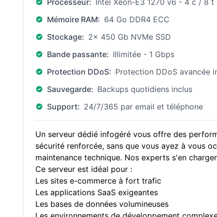
Processeur:
Intel Xeon-E3 1270 v6 - 4 c / 8 t
Mémoire RAM:
64 Go DDR4 ECC
Stockage:
2x 450 Gb NVMe SSD
Bande passante:
Illimitée - 1 Gbps
Protection DDoS:
Protection DDoS avancée i
Sauvegarde:
Backups quotidiens inclus
Support:
24/7/365 par email et téléphone
Un serveur dédié infogéré vous offre des perfor
sécurité renforcée, sans que vous ayez à vous oc
maintenance technique. Nos experts s'en chargen
Ce serveur est idéal pour :
Les sites e-commerce à fort trafic
Les applications SaaS exigeantes
Les bases de données volumineuses
Les environnements de développement complex