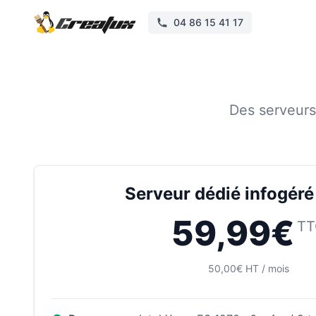
04 86 15 41 17
Des serveurs
Serveur dédié infogér
59,99€
TT
50,00€ HT / mois